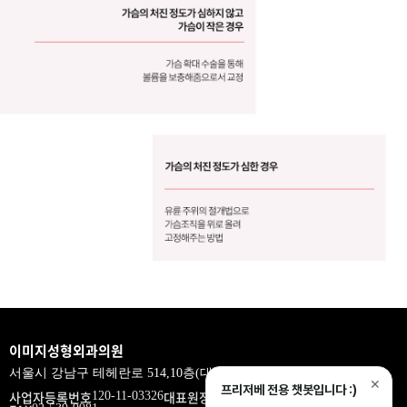
이미지성형외과의원
서울시 강남구 테헤란로 514,10층(대치동,삼흥제2빌딩)
✕
프리저베 전용 챗봇입니다 :)
사업자등록번호
대표원장
Tel.
120-11-03326
이홍기
02-539-9933